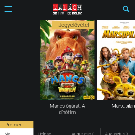
Jegyelővétel
Mancs őrjárat: A
Marsupilam
dínófilm
Premier
Ma
Holnap
Augusztus 8.
Augusztus 9.