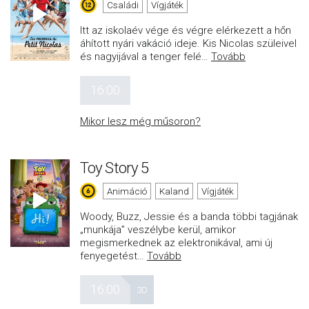
Családi
Vígjáték
Itt az iskolaév vége és végre elérkezett a hőn
áhított nyári vakáció ideje. Kis Nicolas szüleivel
és nagyijával a tenger felé
…
Tovább
16:00
Mikor lesz még műsoron?
Toy Story 5
Animáció
Kaland
Vígjáték
Woody, Buzz, Jessie és a banda többi tagjának
„munkája” veszélybe kerül, amikor
megismerkednek az elektronikával, ami új
fenyegetést
…
Tovább
16:00
3D