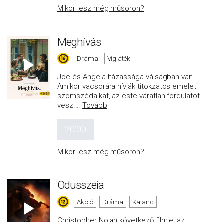
Mikor lesz még műsoron?
Meghívás
Dráma
Vígjáték
Joe és Angela házassága válságban van.
Amikor vacsorára hívják titokzatos emeleti
szomszédaikat, az este váratlan fordulatot
vesz.
…
Tovább
20:00
Mikor lesz még műsoron?
Odüsszeia
Akció
Dráma
Kaland
Christopher Nolan következő filmje, az