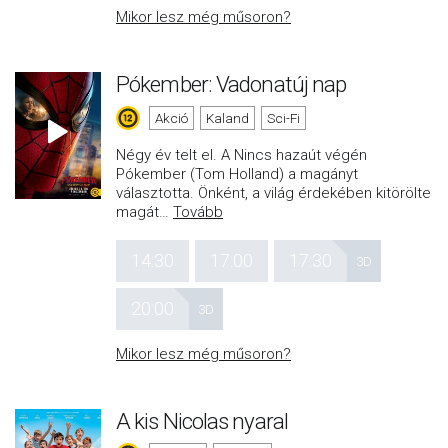
Mikor lesz még műsoron?
Pókember: Vadonatúj nap
Akció
Kaland
Sci-Fi
Négy év telt el. A Nincs hazaút végén
Pókember (Tom Holland) a magányt
választotta. Önként, a világ érdekében kitörölte
magát
…
Tovább
14:30
17:00
17:30
3D
20:00
3D
Mikor lesz még műsoron?
A kis Nicolas nyaral