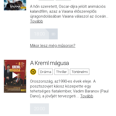
A hőn szeretett, Oscar-díjra jelölt animációs
kalandfilm, azaz a Vaiana élőszereplős
újragondolásában Vaiana válaszol az óceán
…
Tovább
18:00
3D
Mikor lesz még műsoron?
A Kreml mágusa
Dráma
Thriller
Történelmi
Oroszország, az1990-es évek eleje. A
posztszovjet káosz közepette egy
tehetséges fiatalember, Vadim Baranov (Paul
Dano), a jövőjét tervezgeti.
…
Tovább
20:00