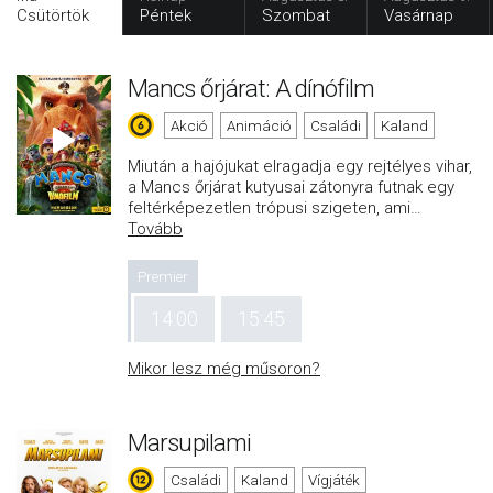
Csütörtök
Péntek
Szombat
Vasárnap
Mancs őrjárat: A dínófilm
Akció
Animáció
Családi
Kaland
Miután a hajójukat elragadja egy rejtélyes vihar,
a Mancs őrjárat kutyusai zátonyra futnak egy
feltérképezetlen trópusi szigeten, ami
…
Tovább
Premier
14:00
15:45
Mikor lesz még műsoron?
Marsupilami
Családi
Kaland
Vígjáték