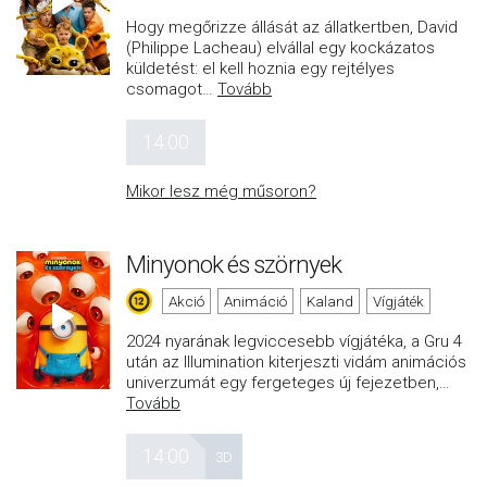
Hogy megőrizze állását az állatkertben, David
(Philippe Lacheau) elvállal egy kockázatos
küldetést: el kell hoznia egy rejtélyes
csomagot
…
Tovább
14:00
Mikor lesz még műsoron?
Minyonok és szörnyek
Akció
Animáció
Kaland
Vígjáték
2024 nyarának legviccesebb vígjátéka, a Gru 4
után az Illumination kiterjeszti vidám animációs
univerzumát egy fergeteges új fejezetben,
…
Tovább
14:00
3D