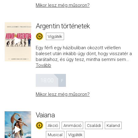
Mikor lesz még műsoron?
Argentin történetek
Vígjáték
Egy férfi egy házibuliban okozott véletlen
baleset után inkább úgy dönt, hogy visszatér a
barátaihoz, és úgy tesz, mintha semmi sem
…
Tovább
18:00
F
Mikor lesz még műsoron?
Vaiana
Akció
Animáció
Családi
Kaland
Musical
Vígjáték