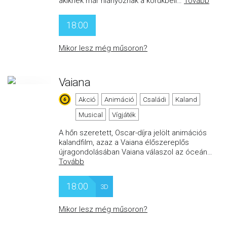
akiknek már hiányoznak a korukbeli
…
Tovább
18:00
Mikor lesz még műsoron?
Vaiana
Akció
Animáció
Családi
Kaland
Musical
Vígjáték
A hőn szeretett, Oscar-díjra jelölt animációs
kalandfilm, azaz a Vaiana élőszereplős
újragondolásában Vaiana válaszol az óceán
…
Tovább
18:00
3D
Mikor lesz még műsoron?