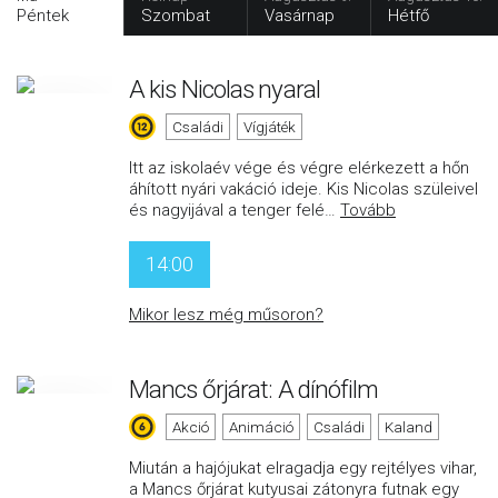
Péntek
Szombat
Vasárnap
Hétfő
A kis Nicolas nyaral
Családi
Vígjáték
Itt az iskolaév vége és végre elérkezett a hőn
áhított nyári vakáció ideje. Kis Nicolas szüleivel
és nagyijával a tenger felé
…
Tovább
14:00
Mikor lesz még műsoron?
Mancs őrjárat: A dínófilm
Akció
Animáció
Családi
Kaland
Miután a hajójukat elragadja egy rejtélyes vihar,
a Mancs őrjárat kutyusai zátonyra futnak egy