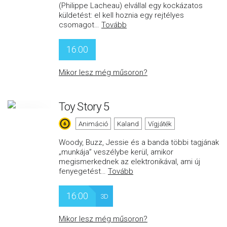
(Philippe Lacheau) elvállal egy kockázatos
küldetést: el kell hoznia egy rejtélyes
csomagot
…
Tovább
16:00
Mikor lesz még műsoron?
Toy Story 5
Animáció
Kaland
Vígjáték
Woody, Buzz, Jessie és a banda többi tagjának
„munkája” veszélybe kerül, amikor
megismerkednek az elektronikával, ami új
fenyegetést
…
Tovább
16:00
3D
Mikor lesz még műsoron?