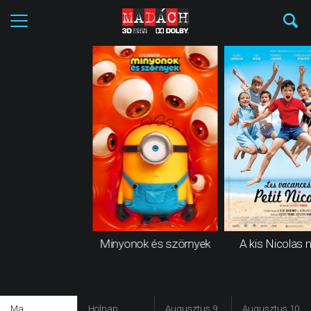
Minyonok és szörnyek
A kis Nicolas n
Ma
Holnap
Augusztus 9.
Augusztus 10.