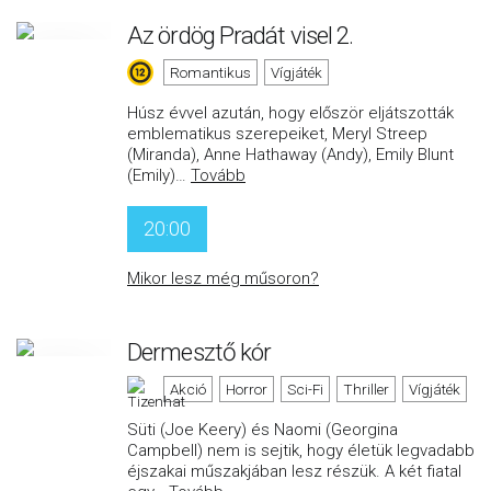
Az ördög Pradát visel 2.
Romantikus
Vígjáték
Húsz évvel azután, hogy először eljátszották
emblematikus szerepeiket, Meryl Streep
(Miranda), Anne Hathaway (Andy), Emily Blunt
(Emily)
…
Tovább
20:00
Mikor lesz még műsoron?
Dermesztő kór
Akció
Horror
Sci-Fi
Thriller
Vígjáték
Süti (Joe Keery) és Naomi (Georgina
Campbell) nem is sejtik, hogy életük legvadabb
éjszakai műszakjában lesz részük. A két fiatal