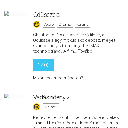
Odüsszeia
Akció
Dráma
Kaland
Christopher Nolan következő filmje, az
Odüsszeia egy mitikus akcióeposz, melyet
számos helyszínen forgattak IMAX
technológiával. A film
…
Tovább
17:00
Mikor lesz még műsoron?
Vadászidény 2.
Vígjáték
Két év telt el Saint Hubertben. Az élet békés,
talán túl békés is Adelaideés Simon számára,