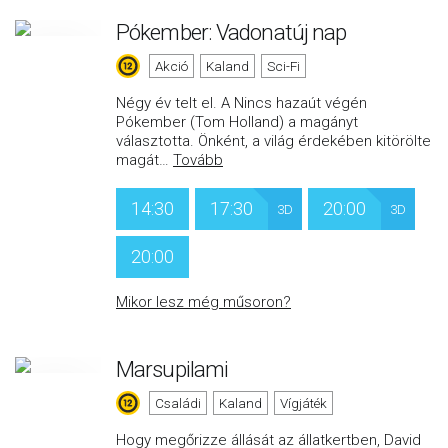
Pókember: Vadonatúj nap
Akció
Kaland
Sci-Fi
Négy év telt el. A Nincs hazaút végén
Pókember (Tom Holland) a magányt
választotta. Önként, a világ érdekében kitörölte
magát
…
Tovább
14:30
17:30
20:00
3D
3D
20:00
Mikor lesz még műsoron?
Marsupilami
Családi
Kaland
Vígjáték
Hogy megőrizze állását az állatkertben, David