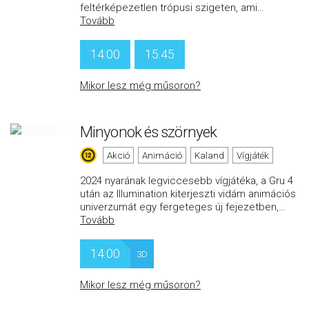
feltérképezetlen trópusi szigeten, ami
…
Tovább
14:00
15:45
Mikor lesz még műsoron?
Minyonok és szörnyek
Akció
Animáció
Kaland
Vígjáték
2024 nyarának legviccesebb vígjátéka, a Gru 4
után az Illumination kiterjeszti vidám animációs
univerzumát egy fergeteges új fejezetben,
…
Tovább
14:00
3D
Mikor lesz még műsoron?