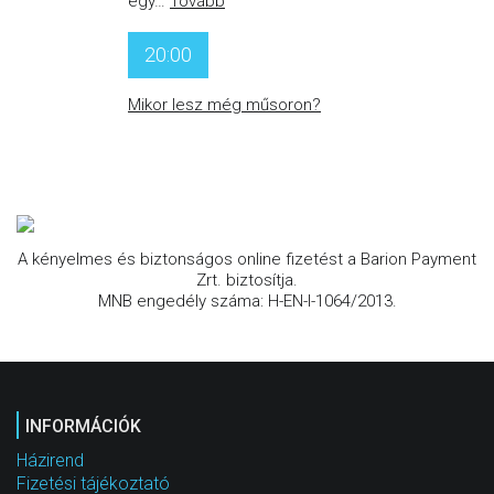
egy
…
Tovább
20:00
Mikor lesz még műsoron?
A kényelmes és biztonságos online fizetést a Barion Payment
Zrt. biztosítja.
MNB engedély száma: H-EN-I-1064/2013.
INFORMÁCIÓK
Házirend
Fizetési tájékoztató