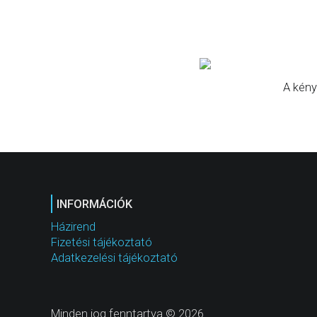
A kény
INFORMÁCIÓK
Házirend
Fizetési tájékoztató
Adatkezelési tájékoztató
Minden jog fenntartva © 2026