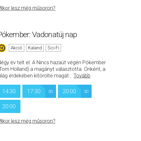
ikor lesz még műsoron?
Pókember: Vadonatúj nap
Akció
Kaland
Sci-Fi
égy év telt el. A Nincs hazaút végén Pókember
Tom Holland) a magányt választotta. Önként, a
ilág érdekében kitörölte magát
…
Tovább
14:30
17:30
20:00
3D
3D
20:00
ikor lesz még műsoron?