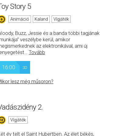
Toy Story 5
Animáció
Kaland
Vígjáték
oody, Buzz, Jessie és a banda többi tagjának
munkája” veszélybe kerül, amikor
egismerkednek az elektronikával, ami új
enyegetést
…
Tovább
16:00
3D
ikor lesz még műsoron?
Vadászidény 2.
Vígjáték
ét év telt el Saint Hubertben. Az élet békés,