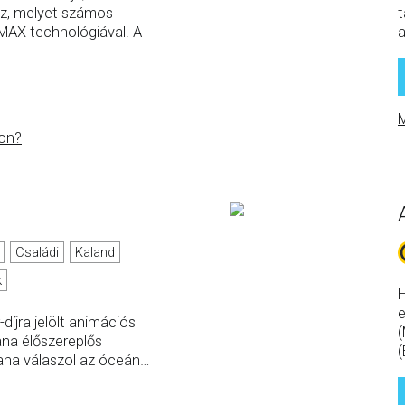
sz, melyet számos
t
IMAX technológiával. A
a
M
on?
Családi
Kaland
k
H
e
díjra jelölt animációs
(
ana élőszereplős
(
ana válaszol az óceán
…