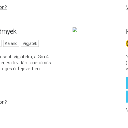
on?
M
örnyek
Kaland
Vígjáték
esebb vígjátéka, a Gru 4
N
iterjeszti vidám animációs
(
teges új fejezetben,
…
v
on?
M