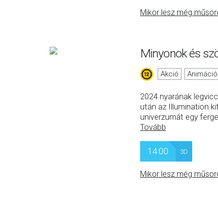
Mikor lesz még műsor
Minyonok és sz
Akció
Animáció
2024 nyarának legvicc
után az Illumination k
univerzumát egy ferge
Tovább
14:00
3D
Mikor lesz még műsor