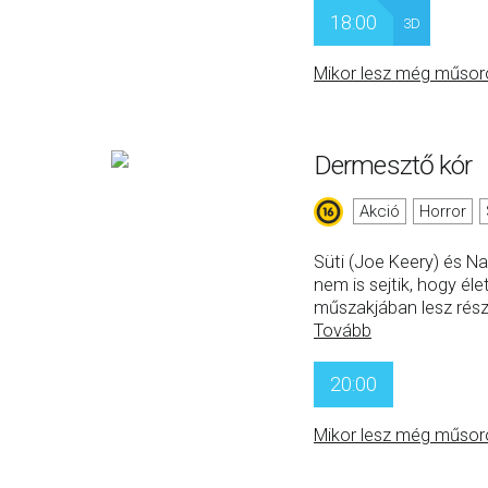
18:00
3D
Mikor lesz még műsor
Dermesztő kór
Akció
Horror
Süti (Joe Keery) és N
nem is sejtik, hogy él
műszakjában lesz részü
Tovább
20:00
Mikor lesz még műsor