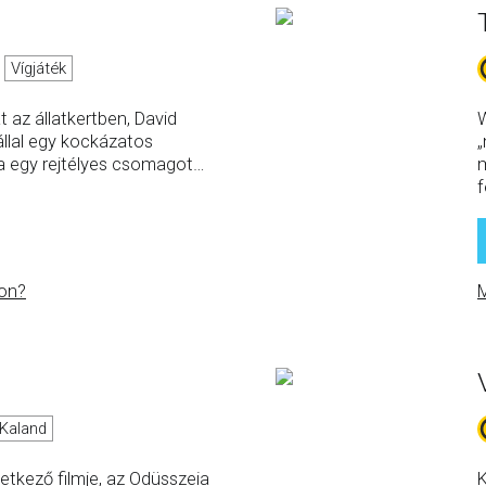
Vígjáték
 az állatkertben, David
W
állal egy kockázatos
„
nia egy rejtélyes csomagot
…
m
f
on?
M
Kaland
etkező filmje, az Odüsszeia
K