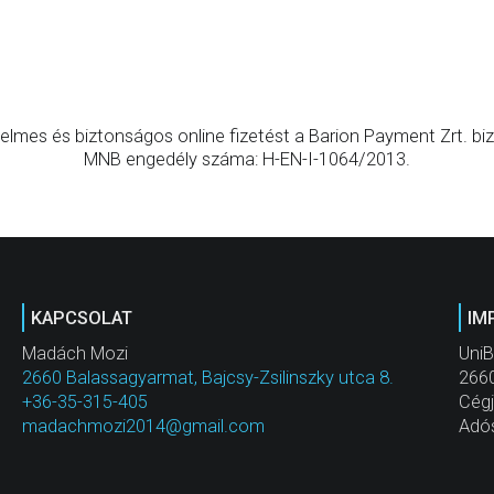
elmes és biztonságos online fizetést a Barion Payment Zrt. bizt
MNB engedély száma: H-EN-I-1064/2013.
KAPCSOLAT
IM
Madách Mozi
UniB
2660 Balassagyarmat, Bajcsy-Zsilinszky utca 8.
2660
+36-35-315-405
Cég
madachmozi2014@gmail.com
Adó