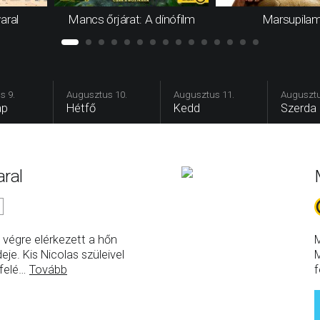
aral
Mancs őrjárat: A dínófilm
Marsupilam
s 9.
Augusztus 10.
Augusztus 11.
Augusztu
ap
Hétfő
Kedd
Szerda
aral
s végre elérkezett a hőn
M
deje. Kis Nicolas szüleivel
M
felé
…
Tovább
f