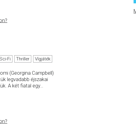
M
on?
Sci-Fi
Thriller
Vígjáték
aomi (Georgina Campbell)
etük legvadabb éjszakai
k. A két fiatal egy
…
on?