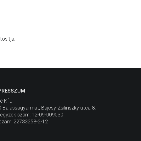
osítja.
PRESSZUM
é Kft.
 Balassagyarmat, Bajcsy-Zsilinszky utca 8.
jegyzék szám: 12-09-009030
szám: 22733258-2-12