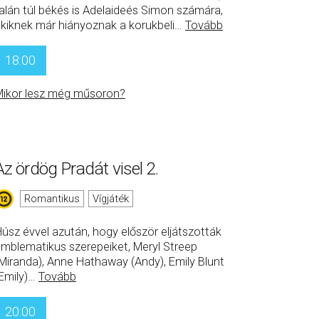
alán túl békés is Adelaideés Simon számára,
kiknek már hiányoznak a korukbeli
…
Tovább
18:00
ikor lesz még műsoron?
Az ördög Pradát visel 2.
Romantikus
Vígjáték
úsz évvel azután, hogy először eljátszották
mblematikus szerepeiket, Meryl Streep
Miranda), Anne Hathaway (Andy), Emily Blunt
Emily)
…
Tovább
20:00