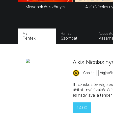
Minyonok és szörnyek
A kis Nicolas ny
Ma
Holnap
Augusztu
Péntek
Szombat
Vasárn
A kis Nicolas ny
Családi
Vígjáték
Itt az iskolaév vége é
áhított nyári vakáció i
és nagyijával a tenger 
14:00