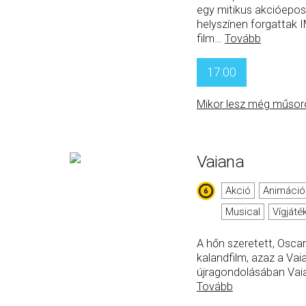
egy mitikus akcióepo
helyszínen forgattak 
film
…
Tovább
17:00
Mikor lesz még műsor
Vaiana
Akció
Animáció
Musical
Vígjáté
A hőn szeretett, Oscar-
kalandfilm, azaz a Vai
újragondolásában Vai
Tovább