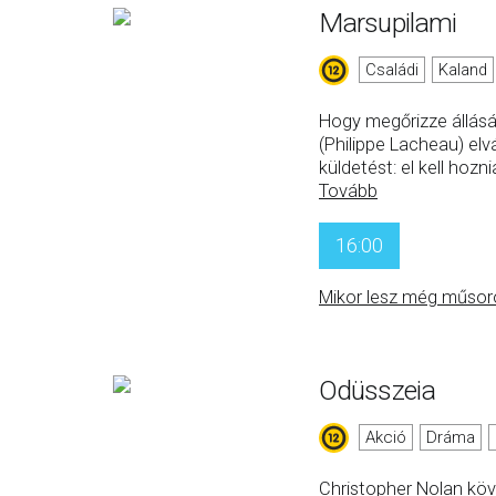
Marsupilami
Családi
Kaland
Hogy megőrizze állását
(Philippe Lacheau) elv
küldetést: el kell hoz
Tovább
16:00
Mikor lesz még műsor
Odüsszeia
Akció
Dráma
Christopher Nolan köv