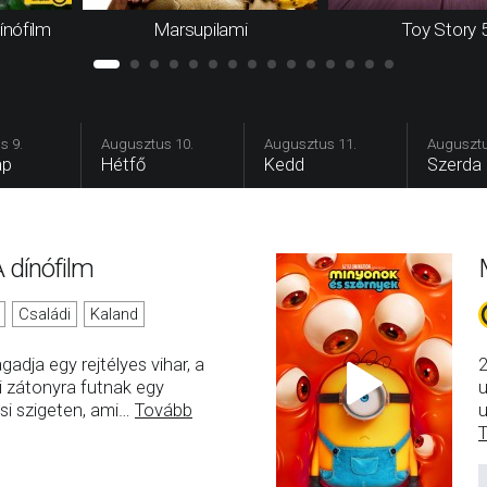
ínófilm
Marsupilami
Toy Story 
s 9.
Augusztus 10.
Augusztus 11.
Augusztu
ap
Hétfő
Kedd
Szerda
 dínófilm
Családi
Kaland
gadja egy rejtélyes vihar, a
2
i zátonyra futnak egy
u
si szigeten, ami
…
Tovább
u