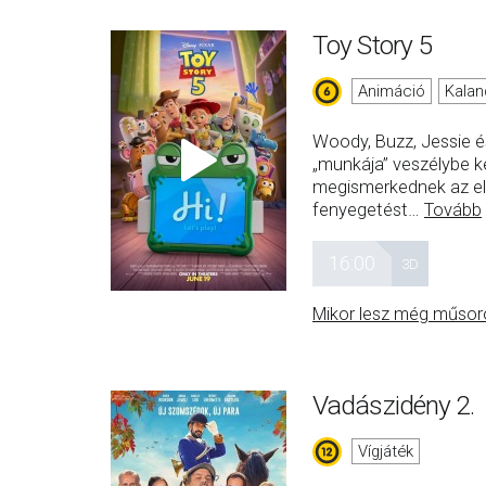
Toy Story 5
Animáció
Kalan
Woody, Buzz, Jessie é
„munkája” veszélybe ke
megismerkednek az ele
fenyegetést
…
Tovább
16:00
3D
Mikor lesz még műsor
Vadászidény 2.
Vígjáték