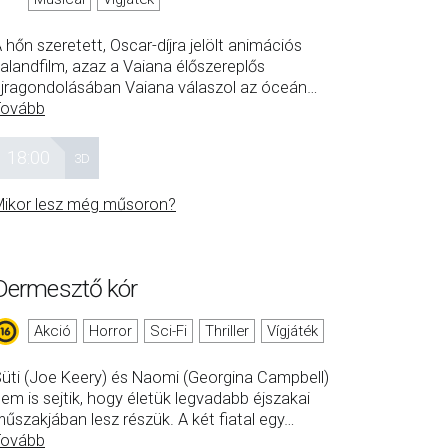
 hőn szeretett, Oscar-díjra jelölt animációs
alandfilm, azaz a Vaiana élőszereplős
jragondolásában Vaiana válaszol az óceán
…
Tovább
18:00
3D
ikor lesz még műsoron?
Dermesztő kór
Akció
Horror
Sci-Fi
Thriller
Vígjáték
üti (Joe Keery) és Naomi (Georgina Campbell)
em is sejtik, hogy életük legvadabb éjszakai
űszakjában lesz részük. A két fiatal egy
…
Tovább