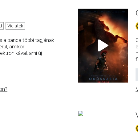
d
Vígjáték
s a banda többi tagjának
C
rül, amikor
e
ktronikával, ami új
h
f
on?
M