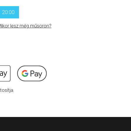
20:00
ikor lesz még műsoron?
osítja.