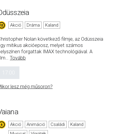
Odüsszeia
Akció
Dráma
Kaland
hristopher Nolan következő filmje, az Odüsszeia
gy mitikus akcióeposz, melyet számos
elyszínen forgattak IMAX technológiával. A
ilm
…
Tovább
17:00
ikor lesz még műsoron?
Vaiana
Akció
Animáció
Családi
Kaland
Musical
Vígjáték