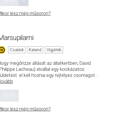
3D
ikor lesz még műsoron?
Marsupilami
Családi
Kaland
Vígjáték
ogy megőrizze állását az állatkertben, David
Philippe Lacheau) elvállal egy kockázatos
üldetést: el kell hoznia egy rejtélyes csomagot
…
Tovább
16:00
ikor lesz még műsoron?