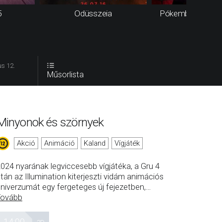
5
Odüsszeia
Pókember: Vadon
s 12.
Műsorlista
Minyonok és szörnyek
Akció
Animáció
Kaland
Vígjáték
024 nyarának legviccesebb vígjátéka, a Gru 4
tán az Illumination kiterjeszti vidám animációs
niverzumát egy fergeteges új fejezetben,
…
Tovább
14:00