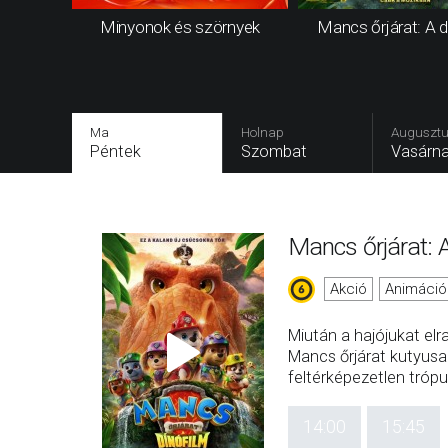
Minyonok és szörnyek
Mancs őrjárat: A d
Ma
Holnap
Augusztu
Péntek
Szombat
Vasárn
Mancs őrjárat: A
Akció
Animáció
Miután a hajójukat elra
Mancs őrjárat kutyusa
feltérképezetlen trópu
14:00
15:45