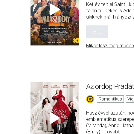
Két év telt el Saint Hu
talán túl békés is Ad
akiknek már hiányozna
18:00
Mikor lesz még műsor
Az ördög Pradát 
Romantikus
Víg
Húsz évvel azután, hog
emblematikus szerepei
(Miranda), Anne Hatha
(Emily)
…
Tovább