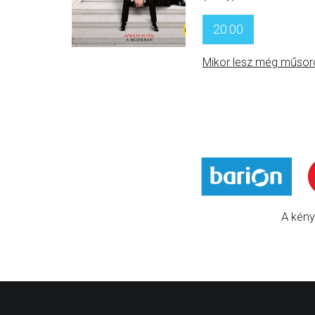
20:00
Mikor lesz még műsor
A kény