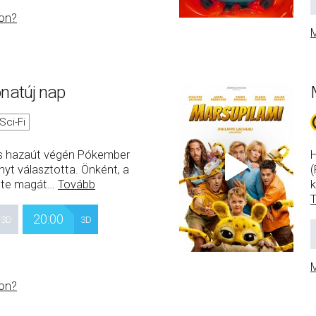
on?
M
natúj nap
Sci-Fi
ncs hazaút végén Pókember
H
yt választotta. Önként, a
(
ölte magát
…
Tovább
k
20:00
3D
3D
M
on?