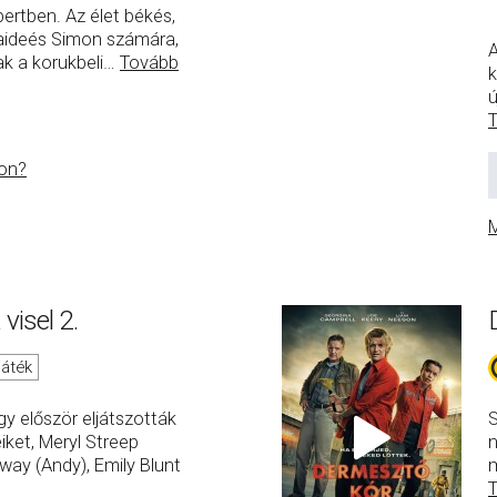
bertben. Az élet békés,
elaideés Simon számára,
A
k a korukbeli
…
Tovább
k
ú
on?
M
visel 2.
játék
y először eljátszották
S
ket, Meryl Streep
n
way (Andy), Emily Blunt
m