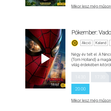
Mikor lesz még műsor
Pókember: Vado
Akció
Kaland
Négy év telt el. A Ni
(Tom Holland) a magán
világ érdekében kitör
14:30
17:30
20:00
Mikor lesz még műsor