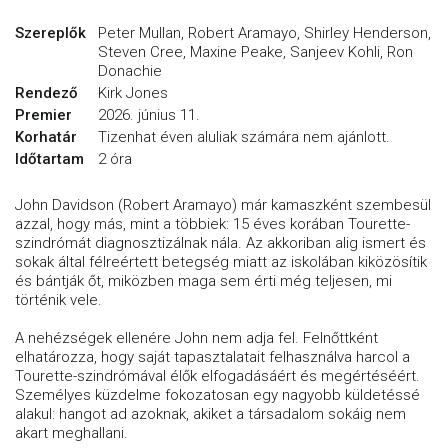
Szereplők
Peter Mullan, Robert Aramayo, Shirley Henderson,
Steven Cree, Maxine Peake, Sanjeev Kohli, Ron
Donachie
Rendező
Kirk Jones
Premier
2026. június 11.
Korhatár
Tizenhat éven aluliak számára nem ajánlott.
Időtartam
2 óra
John Davidson (Robert Aramayo) már kamaszként szembesül
azzal, hogy más, mint a többiek: 15 éves korában Tourette-
szindrómát diagnosztizálnak nála. Az akkoriban alig ismert és
sokak által félreértett betegség miatt az iskolában kiközösítik
és bántják őt, miközben maga sem érti még teljesen, mi
történik vele.
A nehézségek ellenére John nem adja fel. Felnőttként
elhatározza, hogy saját tapasztalatait felhasználva harcol a
Tourette-szindrómával élők elfogadásáért és megértéséért.
Személyes küzdelme fokozatosan egy nagyobb küldetéssé
alakul: hangot ad azoknak, akiket a társadalom sokáig nem
akart meghallani.