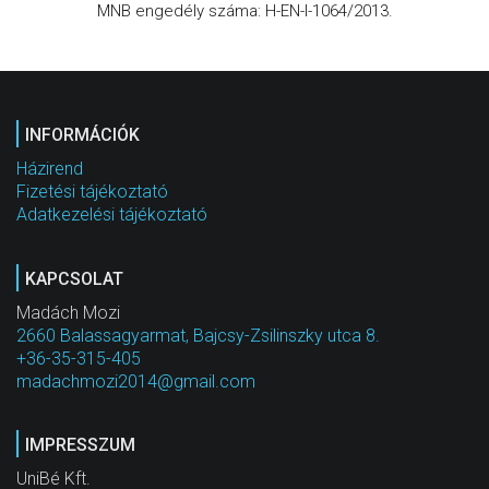
MNB engedély száma: H-EN-I-1064/2013.
INFORMÁCIÓK
Házirend
Fizetési tájékoztató
Adatkezelési tájékoztató
KAPCSOLAT
Madách Mozi
2660 Balassagyarmat, Bajcsy-Zsilinszky utca 8.
+36-35-315-405
madachmozi2014@gmail.com
IMPRESSZUM
UniBé Kft.