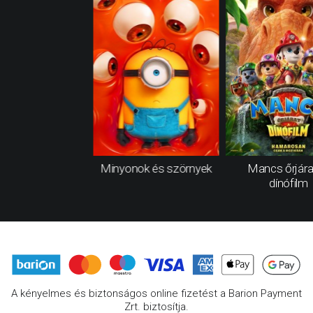
Minyonok és szörnyek
Mancs őrjára
dínófilm
A kényelmes és biztonságos online fizetést a Barion Payment
Zrt. biztosítja.