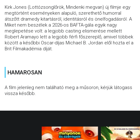
Kirk Jones (Lottózsonglőrök, Mindenki megvan) új filmje egy
megtörtént eseményeken alapuló, szerethető humorral
átszőtt dramedy kitartásról, identitásról és önelfogadásról. A
Miket nem beszélek a 2026-os BAFTA-gála egyik nagy
meglepetése volt: a legjobb casting elismerése mellett
Robert Aramayo lett a legjobb férfi főszereplő, amivel többek
között a későbbi Oscar-díjas Michael B. Jordan elől hozta el a
Brit Filmakadémia díját.
HAMAROSAN
A film jelenleg nem található meg a műsoron, kérjük látogass
vissza később.