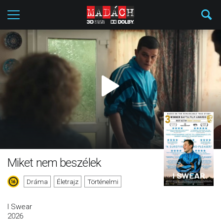
Miket nem beszélek
Dráma
Életrajz
Történelmi
I Swear
2026