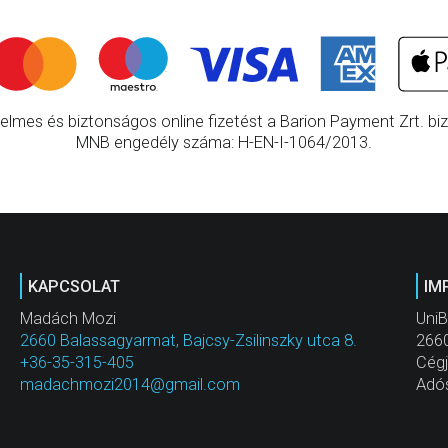
elmes és biztonságos online fizetést a Barion Payment Zrt. bizt
MNB engedély száma: H-EN-I-1064/2013.
KAPCSOLAT
IM
Madách Mozi
UniB
2660 Balassagyarmat, Bajcsy-Zsilinszky utca 8.
2660
+36-35-315-405
Cég
madachmozi2014@gmail.com
Adó