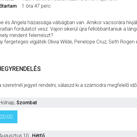
őtartam
1 óra 47 perc
e és Angela házassága válságban van. Amikor vacsorára hívják
ratlan fordulatot vesz. Vajon sikerül újra fellobbantaniuk a láng
ely mindent felemészt?
y fergeteges vígjáték Olivia Wilde, Penelope Cruz, Seth Rogen
JEGYRENDELÉS
 szeretnél jegyet rendelni, válaszd ki a számodra megfelelő id
Holnap
,
Szombat
20:00
Augusztus 10.
,
Hétfő