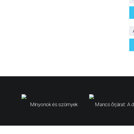
Minyonok és szörnyek
Mancs őrjárat: A d