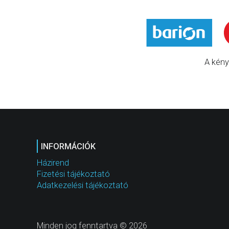
A kény
INFORMÁCIÓK
Házirend
Fizetési tájékoztató
Adatkezelési tájékoztató
Minden jog fenntartva © 2026