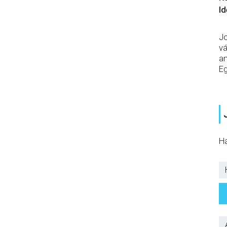
Id
Jo
vá
am
Eg
Ha