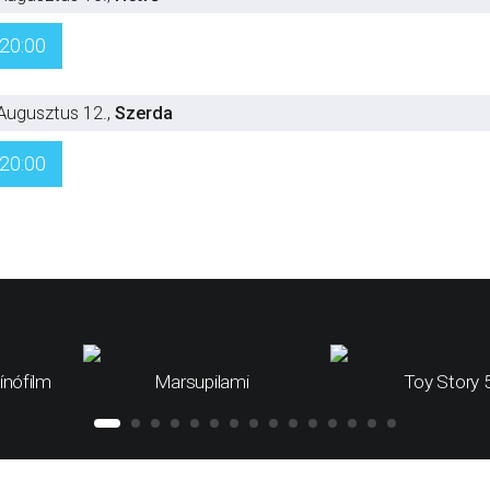
20:00
Augusztus 12.
,
Szerda
20:00
ínófilm
Marsupilami
Toy Story 