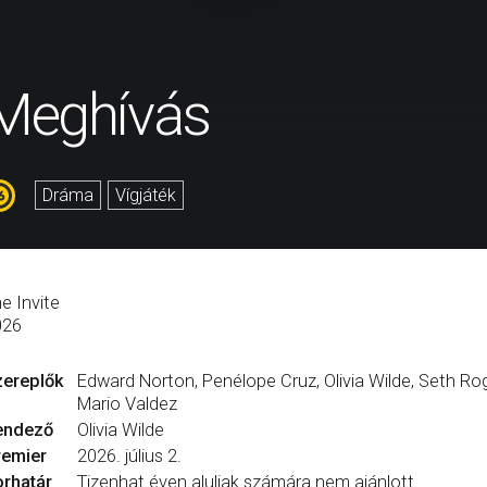
Meghívás
Dráma
Vígjáték
e Invite
026
zereplők
Edward Norton, Penélope Cruz, Olivia Wilde, Seth Ro
Mario Valdez
endező
Olivia Wilde
remier
2026. július 2.
rhatár
Tizenhat éven aluliak számára nem ajánlott.