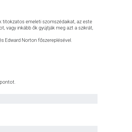
 titokzatos emeleti szomszédaikat, az este
ot, vagy inkább ők gyújtják meg azt a szikrát,
 és Edward Norton főszereplésével.
őpontot.