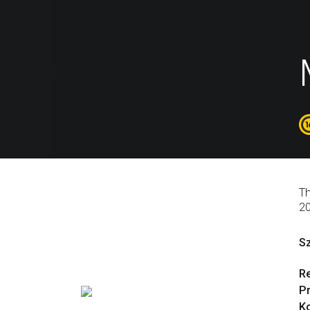
Th
2
S
R
P
Ko