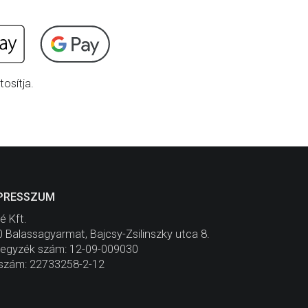
osítja.
PRESSZUM
é Kft.
 Balassagyarmat, Bajcsy-Zsilinszky utca 8.
jegyzék szám: 12-09-009030
szám: 22733258-2-12