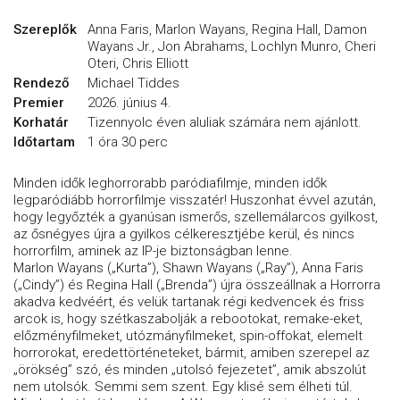
Szereplők
Anna Faris, Marlon Wayans, Regina Hall, Damon
Wayans Jr., Jon Abrahams, Lochlyn Munro, Cheri
Oteri, Chris Elliott
Rendező
Michael Tiddes
Premier
2026. június 4.
Korhatár
Tizennyolc éven aluliak számára nem ajánlott.
Időtartam
1 óra 30 perc
Minden idők leghorrorabb paródiafilmje, minden idők
legparódiább horrorfilmje visszatér! Huszonhat évvel azután,
hogy legyőzték a gyanúsan ismerős, szellemálarcos gyilkost,
az ősnégyes újra a gyilkos célkeresztjébe kerül, és nincs
horrorfilm, aminek az IP-je biztonságban lenne.
Marlon Wayans („Kurta”), Shawn Wayans („Ray”), Anna Faris
(„Cindy”) és Regina Hall („Brenda”) újra összeállnak a Horrorra
akadva kedvéért, és velük tartanak régi kedvencek és friss
arcok is, hogy szétkaszabolják a rebootokat, remake-eket,
előzményfilmeket, utózmányfilmeket, spin-offokat, elemelt
horrorokat, eredettörténeteket, bármit, amiben szerepel az
„örökség” szó, és minden „utolsó fejezetet”, amik abszolút
nem utolsók. Semmi sem szent. Egy klisé sem élheti túl.