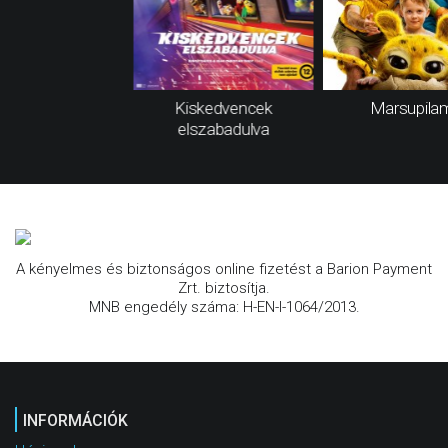
Kiskedvencek
Marsupilam
elszabadulva
A kényelmes és biztonságos online fizetést a Barion Payment
Zrt. biztosítja.
MNB engedély száma: H-EN-I-1064/2013.
INFORMÁCIÓK