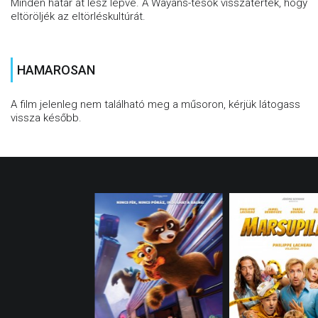
Minden határ át lesz lépve. A Wayans-tesók visszatértek, hogy
eltöröljék az eltörléskultúrát.
HAMAROSAN
A film jelenleg nem található meg a műsoron, kérjük látogass
vissza később.