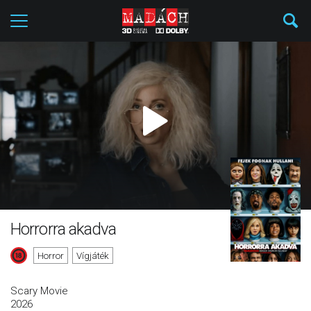
Horrorra akadva
Horror
Vígjáték
Scary Movie
2026