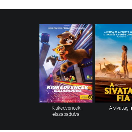
Kiskedvencek
A sivatag f
elszabadulva