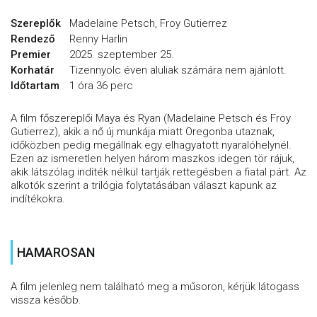
Szereplők
Madelaine Petsch, Froy Gutierrez
Rendező
Renny Harlin
Premier
2025. szeptember 25.
Korhatár
Tizennyolc éven aluliak számára nem ajánlott.
Időtartam
1 óra 36 perc
A film főszereplői Maya és Ryan (Madelaine Petsch és Froy
Gutierrez), akik a nő új munkája miatt Oregonba utaznak,
időközben pedig megállnak egy elhagyatott nyaralóhelynél.
Ezen az ismeretlen helyen három maszkos idegen tör rájuk,
akik látszólag indíték nélkül tartják rettegésben a fiatal párt. Az
alkotók szerint a trilógia folytatásában választ kapunk az
indítékokra.
HAMAROSAN
A film jelenleg nem található meg a műsoron, kérjük látogass
vissza később.