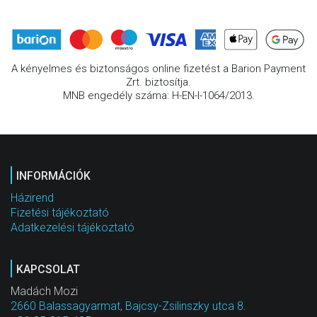
A kényelmes és biztonságos online fizetést a Barion Payment
Zrt. biztosítja.
MNB engedély száma: H-EN-I-1064/2013.
INFORMÁCIÓK
Házirend
Fizetési tájékoztató
Adatkezelési tájékoztató
KAPCSOLAT
Madách Mozi
2660 Balassagyarmat, Bajcsy-Zsilinszky utca 8.