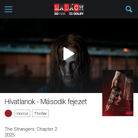
Hívatlanok - Második fejezet
Horror
Thriller
The Strangers: Chapter 2
2025